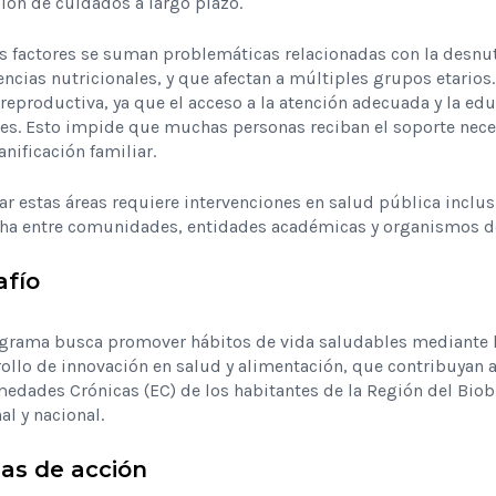
ión de cuidados a largo plazo.
s factores se suman problemáticas relacionadas con la desnutr
encias nutricionales, y que afectan a múltiples grupos etarios.
reproductiva, ya que el acceso a la atención adecuada y la e
res. Esto impide que muchas personas reciban el soporte nece
lanificación familiar.
r estas áreas requiere intervenciones en salud pública inclu
cha entre comunidades, entidades académicas y organismos de
afío
grama busca promover hábitos de vida saludables mediante la 
ollo de innovación en salud y alimentación, que contribuyan a
edades Crónicas (EC) de los habitantes de la Región del Biob
al y nacional.
as de acción