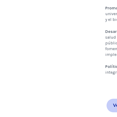
Promoc
univer
y el b
Desar
salud 
públic
foment
imple
Políti
integr
V